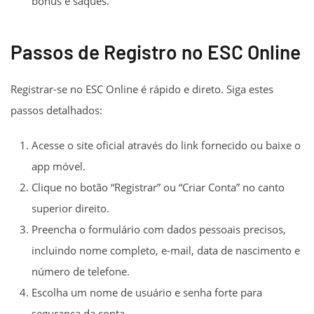
bônus e saques.
Passos de Registro no ESC Online
Registrar-se no ESC Online é rápido e direto. Siga estes
passos detalhados:
Acesse o site oficial através do link fornecido ou baixe o
app móvel.
Clique no botão “Registrar” ou “Criar Conta” no canto
superior direito.
Preencha o formulário com dados pessoais precisos,
incluindo nome completo, e-mail, data de nascimento e
número de telefone.
Escolha um nome de usuário e senha forte para
segurança da conta.