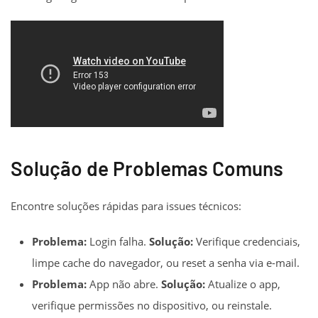
Solução de Problemas Comuns
Encontre soluções rápidas para issues técnicos:
Problema:
Login falha.
Solução:
Verifique credenciais,
limpe cache do navegador, ou reset a senha via e-mail.
Problema:
App não abre.
Solução:
Atualize o app,
verifique permissões no dispositivo, ou reinstale.