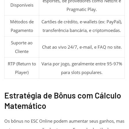
esportes, de provedores como NetEnt e
Disponíveis
Pragmatic Play.
Métodos de
Cartões de crédito, e-wallets (ex: PayPal),
Pagamento
transferência bancária, e criptomoedas.
Suporte ao
Chat ao vivo 24/7, e-mail, e FAQ no site.
Cliente
RTP (Return to
Varia por jogo, geralmente entre 95-97%
Player)
para slots populares.
Estratégia de Bônus com Cálculo
Matemático
Os bônus no ESC Online podem aumentar seus ganhos, mas