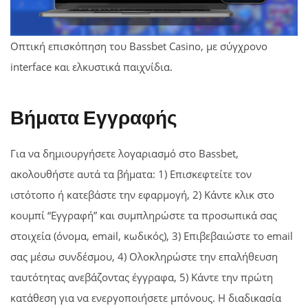
Οπτική επισκόπηση του Bassbet Casino, με σύγχρονο
interface και ελκυστικά παιχνίδια.
Βήματα Εγγραφής
Για να δημιουργήσετε λογαριασμό στο Bassbet,
ακολουθήστε αυτά τα βήματα: 1) Επισκεφτείτε τον
ιστότοπο ή κατεβάστε την εφαρμογή, 2) Κάντε κλικ στο
κουμπί “Εγγραφή” και συμπληρώστε τα προσωπικά σας
στοιχεία (όνομα, email, κωδικός), 3) Επιβεβαιώστε το email
σας μέσω συνδέσμου, 4) Ολοκληρώστε την επαλήθευση
ταυτότητας ανεβάζοντας έγγραφα, 5) Κάντε την πρώτη
κατάθεση για να ενεργοποιήσετε μπόνους. Η διαδικασία