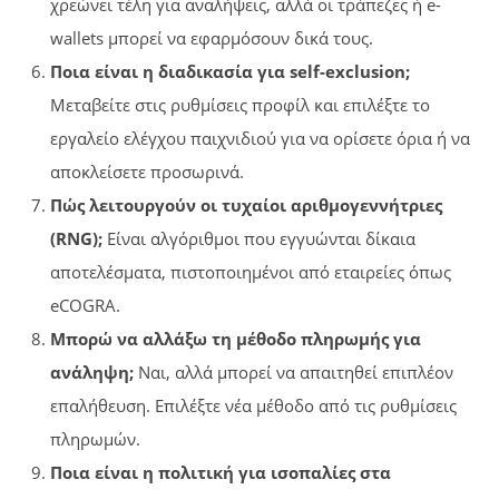
χρεώνει τέλη για αναλήψεις, αλλά οι τράπεζες ή e-
wallets μπορεί να εφαρμόσουν δικά τους.
Ποια είναι η διαδικασία για self-exclusion;
Μεταβείτε στις ρυθμίσεις προφίλ και επιλέξτε το
εργαλείο ελέγχου παιχνιδιού για να ορίσετε όρια ή να
αποκλείσετε προσωρινά.
Πώς λειτουργούν οι τυχαίοι αριθμογεννήτριες
(RNG);
Είναι αλγόριθμοι που εγγυώνται δίκαια
αποτελέσματα, πιστοποιημένοι από εταιρείες όπως
eCOGRA.
Μπορώ να αλλάξω τη μέθοδο πληρωμής για
ανάληψη;
Ναι, αλλά μπορεί να απαιτηθεί επιπλέον
επαλήθευση. Επιλέξτε νέα μέθοδο από τις ρυθμίσεις
πληρωμών.
Ποια είναι η πολιτική για ισοπαλίες στα