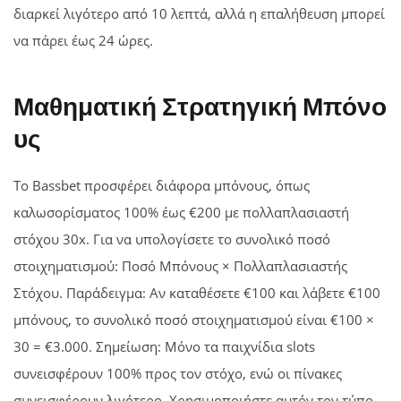
διαρκεί λιγότερο από 10 λεπτά, αλλά η επαλήθευση μπορεί
να πάρει έως 24 ώρες.
Μαθηματική Στρατηγική Μπόνο
υς
Το Bassbet προσφέρει διάφορα μπόνους, όπως
καλωσορίσματος 100% έως €200 με πολλαπλασιαστή
στόχου 30x. Για να υπολογίσετε το συνολικό ποσό
στοιχηματισμού: Ποσό Μπόνους × Πολλαπλασιαστής
Στόχου. Παράδειγμα: Αν καταθέσετε €100 και λάβετε €100
μπόνους, το συνολικό ποσό στοιχηματισμού είναι €100 ×
30 = €3.000. Σημείωση: Μόνο τα παιχνίδια slots
συνεισφέρουν 100% προς τον στόχο, ενώ οι πίνακες
συνεισφέρουν λιγότερο. Χρησιμοποιήστε αυτόν τον τύπο