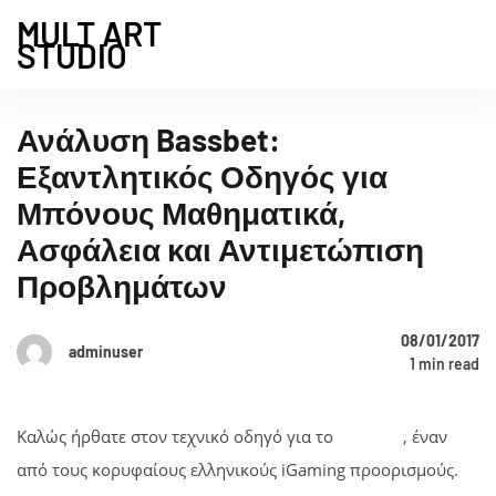
MULT ART
STUDIO
Ανάλυση Bassbet:
Εξαντλητικός Οδηγός για
Μπόνους Μαθηματικά,
Ασφάλεια και Αντιμετώπιση
Προβλημάτων
08/01/2017
adminuser
1 min read
Καλώς ήρθατε στον τεχνικό οδηγό για το
Bassbet
, έναν
από τους κορυφαίους ελληνικούς iGaming προορισμούς.