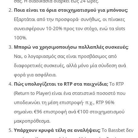
σας. Η διαδικασία διαρκεί έως 24 ώρες.
Ποια είναι τα όρια στοιχηματισμού για μπόνους;
Εξαρτάται από την προσφορά· συνήθως, οι πίνακες
συνεισφέρουν 10-20% προς τον στόχο, ενώ τα slots
100%.
Μπορώ να χρησιμοποιήσω πολλαπλές συσκευές;
Ναι, ο λογαριασμός σας είναι προσβάσιμος από
διαφορετικές συσκευές, αλλά μόνο μία σύνδεση ανά
φορά για ασφάλεια.
Πώς υπολογίζεται το RTP στα παιχνίδια;
Το RTP
(Return to Player) είναι ένα στατιστικό ποσοστό που
υποδεικνύει τη μέση επιστροφή· π.χ., RTP 96%
σημαίνει €96 επιστροφή ανά €100 στοιχηματισμού
μακροπρόθεσμα.
Υπάρχουν κρυφά τέλη σε αναλήψεις;
Το Bassbet δεν